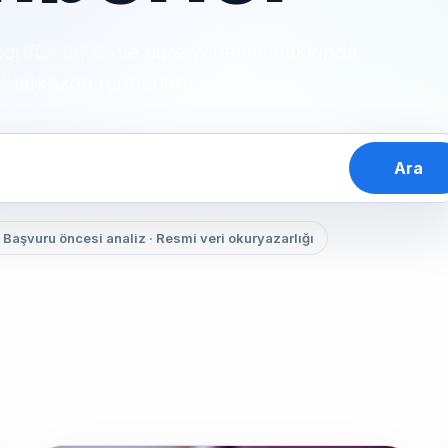
ortföy takibi ve süre yönetimi hakkında
Markazon rehberleri.
Ara