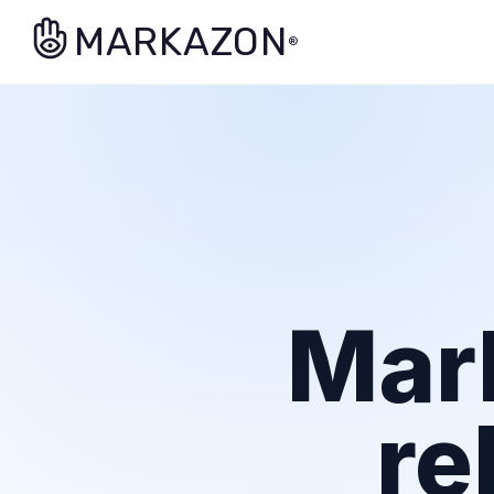
MARKAZON
®
Mar
re