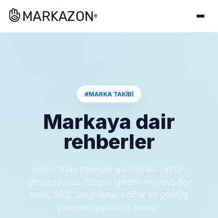
MARKAZON
®
#MARKA TAKIBI
Markaya dair
rehberler
marka takibi etiketiyle işaretlenen yazıları
görüyorsunuz. Blogun tamamı markaya dair
tescil, takip, sorgulama, sınıflar ve portföy
yönetimi başlıklarını kapsar.