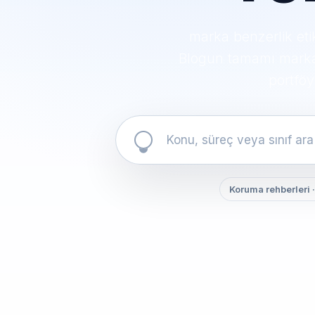
marka benzerlik eti
Blogun tamamı markaya
portföy