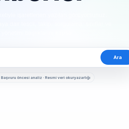
ketiyle işaretlenen yazıları görüyorsunuz.
 dair tescil, takip, sorgulama, sınıflar ve
 yönetimi başlıklarını kapsar.
Ara