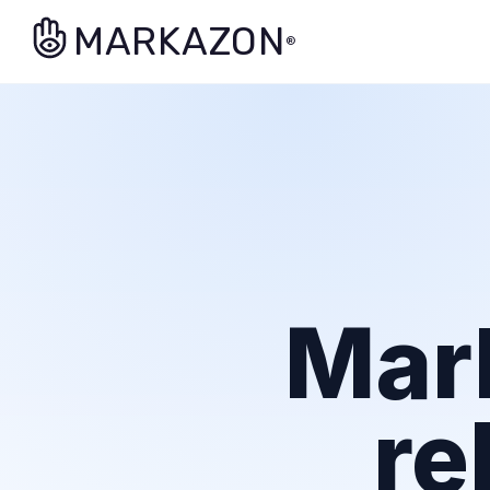
MARKAZON
®
Mar
re