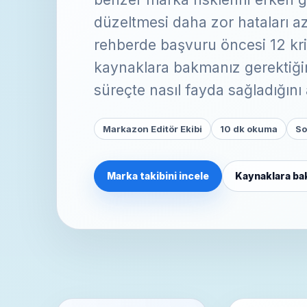
düzeltmesi daha zor hataları az
rehberde başvuru öncesi 12 kri
kaynaklara bakmanız gerektiğin
süreçte nasıl fayda sağladığını
Markazon Editör Ekibi
10 dk okuma
So
Marka takibini incele
Kaynaklara ba