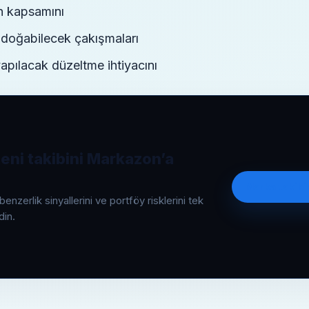
 kapsamını
 doğabilecek çakışmaları
pılacak düzeltme ihtiyacını
eni takibini Markazon’a
Marka takibin
benzerlik sinyallerini ve portföy risklerini tek
din.