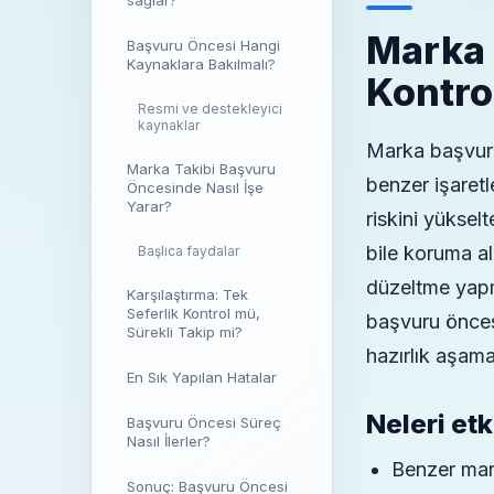
Marka 
Başvuru Öncesi Hangi
Kaynaklara Bakılmalı?
Kontro
Resmi ve destekleyici
kaynaklar
Marka başvurus
Marka Takibi Başvuru
benzer işaretl
Öncesinde Nasıl İşe
Yarar?
riskini yüksel
bile koruma al
Başlıca faydalar
düzeltme yapm
Karşılaştırma: Tek
Seferlik Kontrol mü,
başvuru öncesi
Sürekli Takip mi?
hazırlık aşama
En Sık Yapılan Hatalar
Neleri etk
Başvuru Öncesi Süreç
Nasıl İlerler?
Benzer mark
Sonuç: Başvuru Öncesi