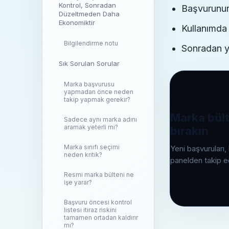
Kontrol, Sonradan
Başvurunun
Düzeltmeden Daha
Ekonomiktir
Kullanımda
Bilgilendirme notu
Sonradan ya
Sık Sorulan Sorular
Marka başvurusu
yapmadan önce neden
takip yapmak gerekir?
Marka bült
Sadece aynı marka adını
aramak yeterli mi?
bırakın
Marka sınıfı seçimi
Yeni başvuruları, 
neden kritik?
panelden takip e
Resmi marka bülteni ne
işe yarar?
Başvuru öncesi kontrol
listesi itiraz riskini
tamamen ortadan kaldırır
mı?