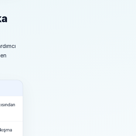
ka
ardımcı
ken
çısından
akışma