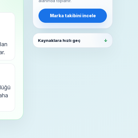
alanında toplanır.
Marka takibini incele
Kaynaklara hızlı geç
lan
ar.
rlüğü
daha