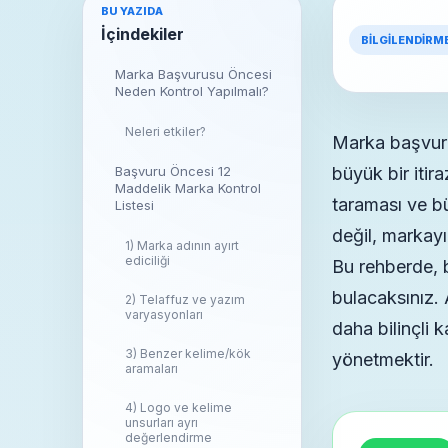
BU YAZIDA
İçindekiler
BILGILENDIRM
Marka Başvurusu Öncesi
Neden Kontrol Yapılmalı?
Neleri etkiler?
Marka başvur
Başvuru Öncesi 12
büyük bir itira
Maddelik Marka Kontrol
taraması ve bü
Listesi
değil, markayı
1) Marka adının ayırt
ediciliği
Bu rehberde, b
bulacaksınız.
2) Telaffuz ve yazım
varyasyonları
daha bilinçli 
3) Benzer kelime/kök
yönetmektir.
aramaları
4) Logo ve kelime
unsurları ayrı
değerlendirme