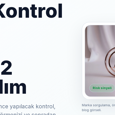
Kontrol
u
12
dım
Risk sinyali
Marka sorgulama, ön 
e yapılacak kontrol,
blog görseli.
görmenizi ve sonradan