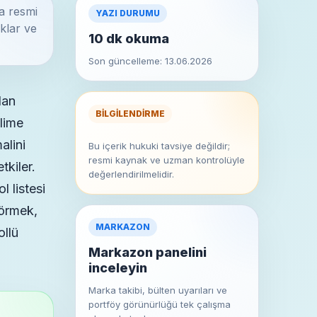
a resmi
YAZI DURUMU
klar ve
10 dk okuma
Son güncelleme: 13.06.2026
dan
BILGILENDIRME
elime
alini
Bu içerik hukuki tavsiye değildir;
resmi kaynak ve uzman kontrolüyle
tkiler.
değerlendirilmelidir.
 listesi
görmek,
MARKAZON
ollü
Markazon panelini
inceleyin
Marka takibi, bülten uyarıları ve
portföy görünürlüğü tek çalışma