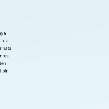
eya
iraz
r hata
nrası
den
 bir