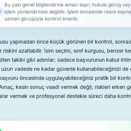
Bu yazı genel bilgilendirme amacı taşır; hukuki görüş vey
işlem yönlendirmesi değildir. İşlem öncesinde resmi kayna
E
uzman görüşüyle kontrol önerilir.
usu yapmadan önce küçük görünen bir kontrol, sonra
z riskini azaltabilir. İsim seçimi, sınıf kurgusu, benzer k
lten takibi gibi adımlar; sadece başvurunun kabul ihtim
 uzun vadede ne kadar güvenle kullanabileceğinizi de e
aşvuru öncesinde uygulayabileceğiniz pratik bir kontrol
 Amaç, kesin sonuç vaadi vermek değil; riskleri erken 
karar vermek ve profesyonel destekle süreci daha kontr