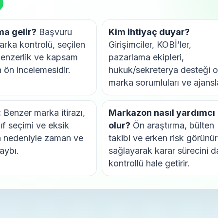
a gelir?
Başvuru
Kim ihtiyaç duyar?
rka kontrolü, seçilen
Girişimciler, KOBİ’ler,
 benzerlik ve kapsam
pazarlama ekipleri,
 ön incelemesidir.
hukuk/sekreterya desteği o
marka sorumluları ve ajansl
:
Benzer marka itirazı,
Markazon nasıl yardımcı
nıf seçimi ve eksik
olur?
Ön araştırma, bülten
a nedeniyle zaman ve
takibi ve erken risk görünü
aybı.
sağlayarak karar sürecini 
kontrollü hale getirir.