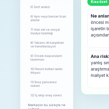
Kısa özet
5) Sınıf analizi
Ne anlam
6) Aynı veya benzer ticari
alanlar
öncesi ma
işaretin
7) Alan adı ve sosyal
medya tutarlılığı
açısından
8) Yabancı dil karşılıkları
ve transliterasyon
Ana risk
9) Önceki başvuruların
taranması
yanlış sı
araştırm
10) Resmi bülten takibi
ihtiyacı
maliyet k
11) İtiraz penceresi
riskleri
12) İç ekip onay süreci
Markazon bu süreçte ne
sağlar?