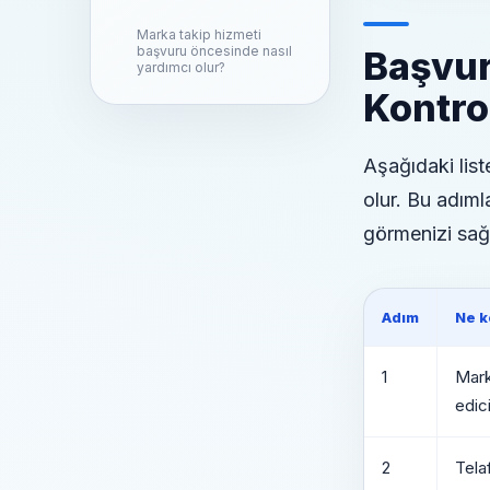
Marka takip hizmeti
başvuru öncesinde nasıl
Başvur
yardımcı olur?
Kontrol
Aşağıdaki lis
olur. Bu adım
görmenizi sağl
Adım
Ne k
1
Mark
edici
2
Tela