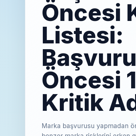
Öncesi 
Listesi:
Başvur
Öncesi 
Kritik A
Marka başvurusu yapmadan önc
benzer marka risklerini erken 