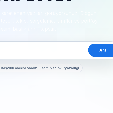
e işaretlenen yazıları görüyorsunuz. Blogun
escil, takip, sorgulama, sınıflar ve portföy
etimi başlıklarını kapsar.
Ara