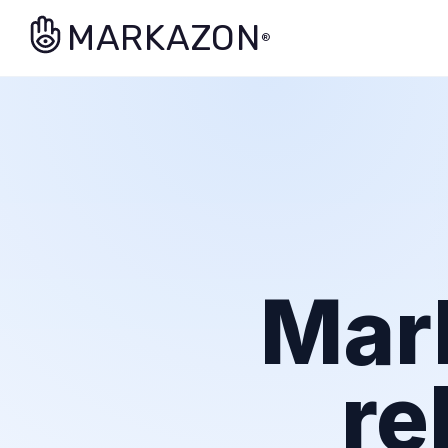
MARKAZON
®
Mar
re