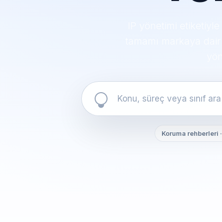
IP yönetimi etiketiyl
tamamı markaya dair t
yön