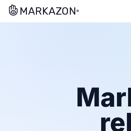
MARKAZON
®
Mar
re