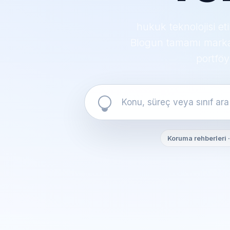
hukuk teknolojisi et
Blogun tamamı markaya
portföy