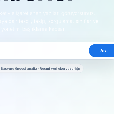
iketiyle işaretlenen yazıları görüyorsunuz.
 dair tescil, takip, sorgulama, sınıflar ve
 yönetimi başlıklarını kapsar.
Ara