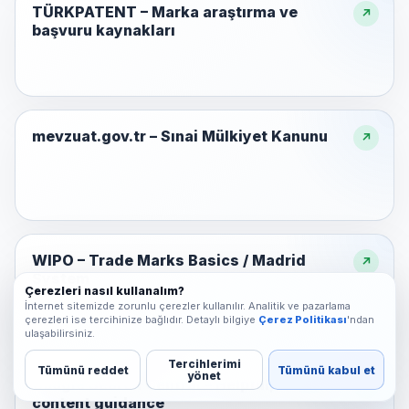
TÜRKPATENT – Marka araştırma ve
başvuru kaynakları
mevzuat.gov.tr – Sınai Mülkiyet Kanunu
WIPO – Trade Marks Basics / Madrid
System
Çerezleri nasıl kullanalım?
İnternet sitemizde zorunlu çerezler kullanılır. Analitik ve pazarlama
çerezleri ise tercihinize bağlıdır. Detaylı bilgiye
Çerez Politikası
'ndan
ulaşabilirsiniz.
Tercihlerimi
Tümünü reddet
Tümünü kabul et
yönet
Google Search Central – Helpful, reliable
content guidance