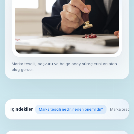
Marka tescili, başvuru ve belge onay süreçlerini anlatan
blog görseli.
İçindekiler
Marka tescili nedir, neden önemlidir?
Marka tescili 