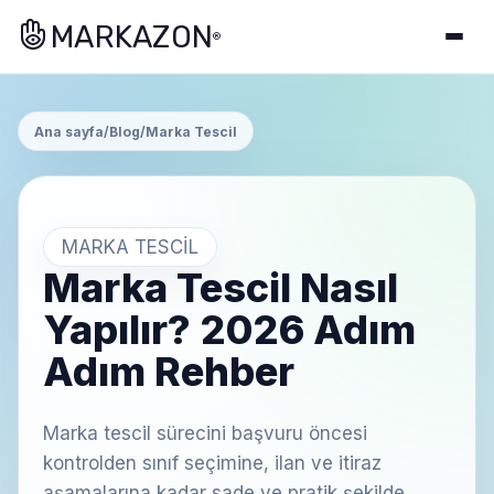
MARKAZON
®
Ana sayfa
/
Blog
/
Marka Tescil
MARKA TESCIL
Marka Tescil Nasıl
Yapılır? 2026 Adım
Adım Rehber
Marka tescil sürecini başvuru öncesi
kontrolden sınıf seçimine, ilan ve itiraz
aşamalarına kadar sade ve pratik şekilde