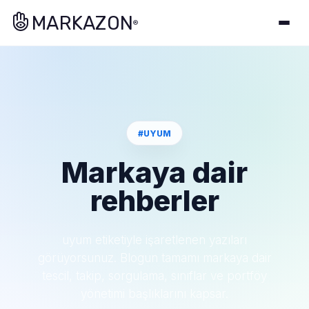
MARKAZON
®
#UYUM
Markaya dair
rehberler
uyum etiketiyle işaretlenen yazıları
görüyorsunuz. Blogun tamamı markaya dair
tescil, takip, sorgulama, sınıflar ve portföy
yönetimi başlıklarını kapsar.