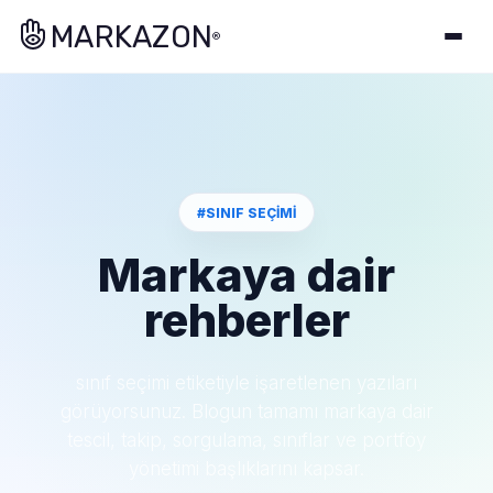
MARKAZON
®
#SINIF SEÇIMI
Markaya dair
rehberler
sınıf seçimi etiketiyle işaretlenen yazıları
görüyorsunuz. Blogun tamamı markaya dair
tescil, takip, sorgulama, sınıflar ve portföy
yönetimi başlıklarını kapsar.