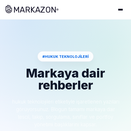
MARKAZON
®
#HUKUK TEKNOLOJILERI
Markaya dair
rehberler
hukuk teknolojileri etiketiyle işaretlenen yazıları
görüyorsunuz. Blogun tamamı markaya dair
tescil, takip, sorgulama, sınıflar ve portföy
yönetimi başlıklarını kapsar.