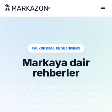
MARKAZON
®
#HUKUK DEĞIL BILGILENDIRME
Markaya dair
rehberler
hukuk değil bilgilendirme etiketiyle işaretlenen
yazıları görüyorsunuz. Blogun tamamı markaya
dair tescil, takip, sorgulama, sınıflar ve portföy
yönetimi başlıklarını kapsar.